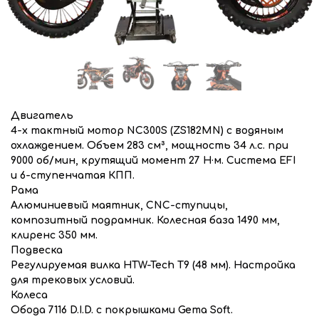
Двигатель
4-х тактный мотор
NC300S (ZS182MN)
с водяным
охлаждением. Объем 283 см³, мощность 34 л.с. при
9000 об/мин, крутящий момент 27 Н·м. Система
EFI
и 6-ступенчатая КПП.
Рама
Алюминиевый маятник, CNC-ступицы,
композитный подрамник. Колесная база 1490 мм,
клиренс 350 мм.
Подвеска
Регулируемая вилка
HTW-Tech Т9 (48 мм)
. Настройка
для трековых условий.
Колеса
Обода
7116 D.I.D.
с покрышками
Gema Soft
.